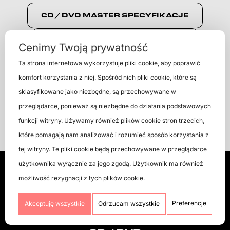
CD / DVD MASTER SPECYFIKACJE
SPECYFIKACJE POLIGRAFICZNE
Cenimy Twoją prywatność
Ta strona internetowa wykorzystuje pliki cookie, aby poprawić
KATALOG
EFEKTY CD / DVD
komfort korzystania z niej. Spośród nich pliki cookie, które są
sklasyfikowane jako niezbędne, są przechowywane w
NARDUK CD / DVD
przeglądarce, ponieważ są niezbędne do działania podstawowych
OPAKOWANIA DVD - WYKROJNIKI
funkcji witryny. Używamy również plików cookie stron trzecich,
które pomagają nam analizować i rozumieć sposób korzystania z
tej witryny. Te pliki cookie będą przechowywane w przeglądarce
użytkownika wyłącznie za jego zgodą. Użytkownik ma również
możliwość rezygnacji z tych plików cookie.
Preferencje
Akceptuję wszystkie
Odrzucam wszystkie
WINYLE