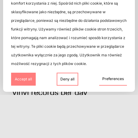
komfort korzystania z niej. Spośród nich pliki cookie, które są
XDISC IN
sklasyfikowane jako niezbędne, są przechowywane w
przeglądarce, ponieważ są niezbędne do działania podstawowych
NUMBERS
funkcji witryny. Używamy również plików cookie stron trzecich,
które pomagają nam analizować i rozumieć sposób korzystania z
tej witryny. Te pliki cookie będą przechowywane w przeglądarce
250
użytkownika wyłącznie za jego zgodą. Użytkownik ma również
specialists
możliwość rezygnacji z tych plików cookie.
14400
Preferences
Accept all
Deny all
vinyl records per day
230000
CDs per day