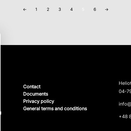
←
1
2
3
4
5
6
→
Helio
Contact
04-7
Documents
Privacy policy
info@
General terms and conditions
N
+48 