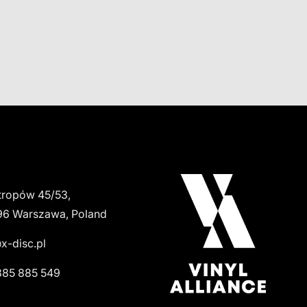
tropów 45/53,
96 Warszawa, Poland
x-disc.pl
885 885 549