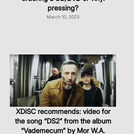
pressing?
March 10, 2023
XDiSC recommends: video for
the song “DS2” from the album
“Vademecum” by Mor W.A.