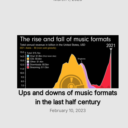
Ups and downs of music formats
in the last half century
February 10, 2023