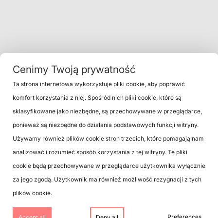
Cenimy Twoją prywatność
Ta strona internetowa wykorzystuje pliki cookie, aby poprawić
komfort korzystania z niej. Spośród nich pliki cookie, które są
sklasyfikowane jako niezbędne, są przechowywane w przeglądarce,
ponieważ są niezbędne do działania podstawowych funkcji witryny.
Używamy również plików cookie stron trzecich, które pomagają nam
VINYL
analizować i rozumieć sposób korzystania z tej witryny. Te pliki
CD / DVD
cookie będą przechowywane w przeglądarce użytkownika wyłącznie
BLOG
DIGITAL
za jego zgodą. Użytkownik ma również możliwość rezygnacji z tych
DISTRIBUTIO
plików cookie.
Preferences
Accept all
Deny all