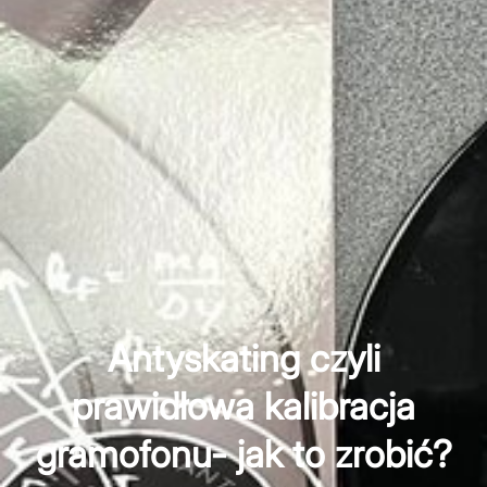
Antyskating czyli
prawidłowa kalibracja
gramofonu- jak to zrobić?