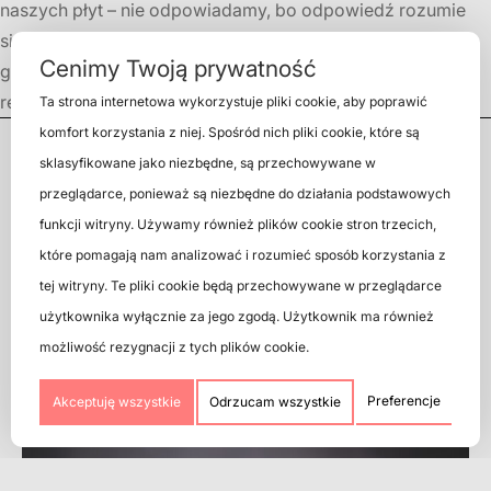
naszych płyt – nie odpowiadamy, bo odpowiedź rozumie
się sama przez się. Jest to niewątpliwie bardzo przydatny
Cenimy Twoją prywatność
gadżet, po który fan winylowego brzmienia powinien
regularnie sięgać.
Ta strona internetowa wykorzystuje pliki cookie, aby poprawić
komfort korzystania z niej. Spośród nich pliki cookie, które są
sklasyfikowane jako niezbędne, są przechowywane w
przeglądarce, ponieważ są niezbędne do działania podstawowych
funkcji witryny. Używamy również plików cookie stron trzecich,
które pomagają nam analizować i rozumieć sposób korzystania z
tej witryny. Te pliki cookie będą przechowywane w przeglądarce
użytkownika wyłącznie za jego zgodą. Użytkownik ma również
możliwość rezygnacji z tych plików cookie.
Zobacz również
Preferencje
Akceptuję wszystkie
Odrzucam wszystkie