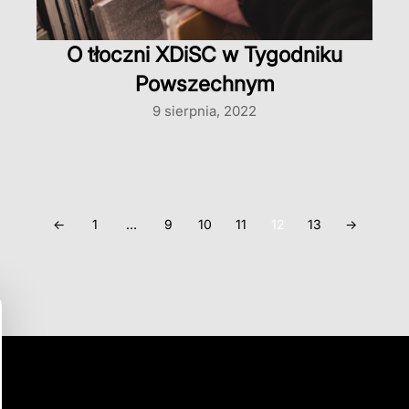
O tłoczni XDiSC w Tygodniku
Powszechnym
9 sierpnia, 2022
←
1
…
9
10
11
12
13
→