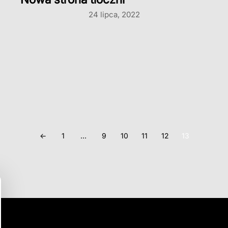
24 lipca, 2022
←
1
…
9
10
11
12
13