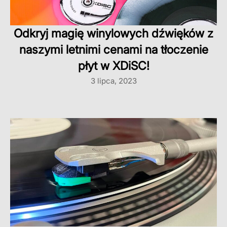
Odkryj magię winylowych dźwięków z
naszymi letnimi cenami na tłoczenie
płyt w XDiSC!
3 lipca, 2023