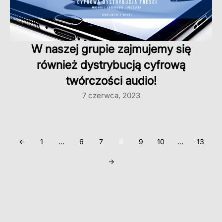
W naszej grupie zajmujemy się
również dystrybucją cyfrową
twórczości audio!
7 czerwca, 2023
←
1
…
6
7
8
9
10
…
13
→