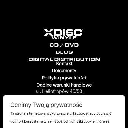
WINYLE
CD / DVD
BLOG
DIGITAL DISTRIBUTION
Kontakt
Dokumenty
Polityka prywatności
Ogólne warunki handlowe
ul. Heliotropów 45/53,
04-796 Warszawa, Polska
Cenimy Twoją prywatność
info@x-disc.pl
Ta strona internetowa wykorzystuje pliki cookie, aby poprawić
komfort korzystania z niej. Spośród nich pliki cookie, które są
+48 885 885 549