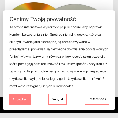
Cenimy Twoją prywatność
Ta strona internetowa wykorzystuje pliki cookie, aby poprawić
komfort korzystania z niej. Spośród nich pliki cookie, które są
sklasyfikowane jako niezbędne, są przechowywane w
przeglądarce, ponieważ są niezbędne do działania podstawowych
Super Audio CD (SACD)- a new sound
funkcji witryny. Używamy również plików cookie stron trzecich,
quality for audiophiles
które pomagają nam analizować i rozumieć sposób korzystania z
April 24, 2024
tej witryny. Te pliki cookie będą przechowywane w przeglądarce
użytkownika wyłącznie za jego zgodą. Użytkownik ma również
możliwość rezygnacji z tych plików cookie.
Preferences
Accept all
Deny all